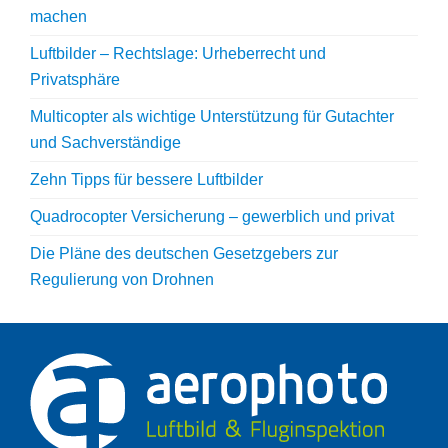
machen
Luftbilder – Rechtslage: Urheberrecht und
Privatsphäre
Multicopter als wichtige Unterstützung für Gutachter
und Sachverständige
Zehn Tipps für bessere Luftbilder
Quadrocopter Versicherung – gewerblich und privat
Die Pläne des deutschen Gesetzgebers zur
Regulierung von Drohnen