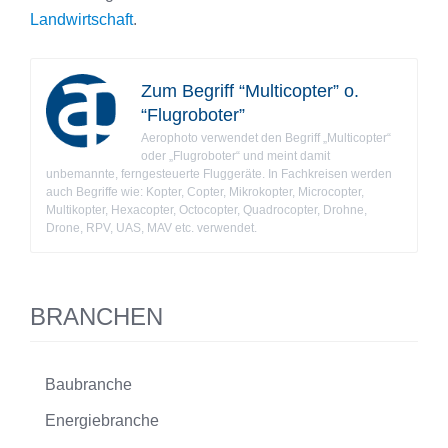
Landwirtschaft
.
Zum Begriff “Multicopter” o.
“Flugroboter”
Aerophoto verwendet den Begriff „Multicopter“
oder „Flugroboter“ und meint damit
unbemannte, ferngesteuerte Fluggeräte. In Fachkreisen werden
auch Begriffe wie: Kopter, Copter, Mikrokopter, Microcopter,
Multikopter, Hexacopter, Octocopter, Quadrocopter, Drohne,
Drone, RPV, UAS, MAV etc. verwendet.
BRANCHEN
Baubranche
Energiebranche