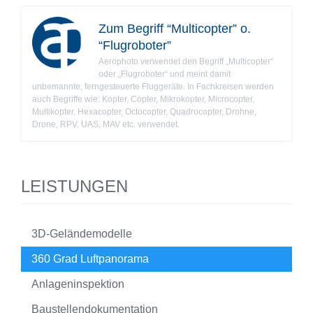
Zum Begriff “Multicopter” o.
“Flugroboter”
Aerophoto verwendet den Begriff „Multicopter“
oder „Flugroboter“ und meint damit
unbemannte, ferngesteuerte Fluggeräte. In Fachkreisen werden
auch Begriffe wie: Kopter, Copter, Mikrokopter, Microcopter,
Multikopter, Hexacopter, Octocopter, Quadrocopter, Drohne,
Drone, RPV, UAS, MAV etc. verwendet.
LEISTUNGEN
3D-Geländemodelle
360 Grad Luftpanorama
Anlageninspektion
Baustellendokumentation