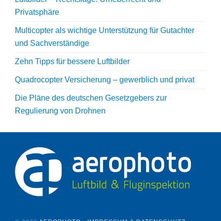
Privatsphäre
Multicopter als wichtige Unterstützung für Gutachter
und Sachverständige
Zehn Tipps für bessere Luftbilder
Quadrocopter Versicherung – gewerblich und privat
Die Pläne des deutschen Gesetzgebers zur
Regulierung von Drohnen