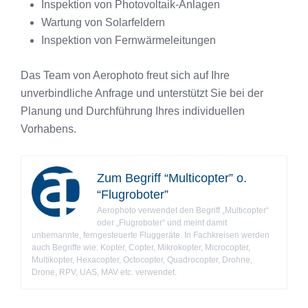
Inspektion von Photovoltaik-Anlagen
Wartung von Solarfeldern
Inspektion von Fernwärmeleitungen
Das Team von Aerophoto freut sich auf Ihre
unverbindliche Anfrage und unterstützt Sie bei der
Planung und Durchführung Ihres individuellen
Vorhabens.
Zum Begriff “Multicopter” o.
“Flugroboter”
Aerophoto verwendet den Begriff „Multicopter“
oder „Flugroboter“ und meint damit
unbemannte, ferngesteuerte Fluggeräte. In Fachkreisen werden
auch Begriffe wie: Kopter, Copter, Mikrokopter, Microcopter,
Multikopter, Hexacopter, Octocopter, Quadrocopter, Drohne,
Drone, RPV, UAS, MAV etc. verwendet.