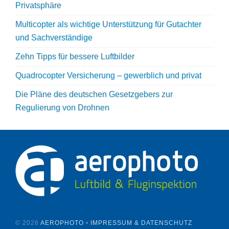
Privatsphäre
Multicopter als wichtige Unterstützung für Gutachter
und Sachverständige
Zehn Tipps für bessere Luftbilder
Quadrocopter Versicherung – gewerblich und privat
Die Pläne des deutschen Gesetzgebers zur
Regulierung von Drohnen
©
2026
AEROPHOTO
•
IMPRESSUM & DATENSCHUTZ