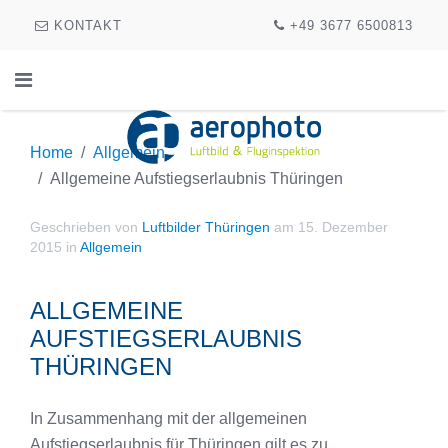
KONTAKT
+49 3677 6500813
Home
Allgemein
Allgemeine Aufstiegserlaubnis Thüringen
Geschrieben von
Luftbilder Thüringen
am
15. Dezember
2015
in
Allgemein
ALLGEMEINE
AUFSTIEGSERLAUBNIS
THÜRINGEN
In Zusammenhang mit der allgemeinen
Aufstiegserlaubnis für Thüringen gilt es zu