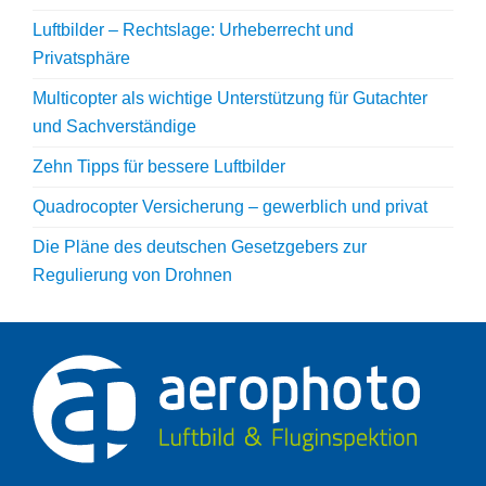
Luftbilder – Rechtslage: Urheberrecht und
Privatsphäre
Multicopter als wichtige Unterstützung für Gutachter
und Sachverständige
Zehn Tipps für bessere Luftbilder
Quadrocopter Versicherung – gewerblich und privat
Die Pläne des deutschen Gesetzgebers zur
Regulierung von Drohnen